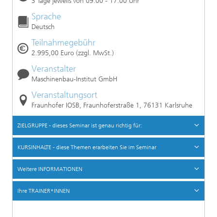
3 Tage jeweils von 09:00 - 17:00 Uhr
Sprache
Deutsch
Teilnahmegebühr
2.995,00 Euro (zzgl. MwSt.)
Veranstalter
Maschinenbau-Institut GmbH
Veranstaltungsort
Fraunhofer IOSB, Fraunhoferstraße 1, 76131 Karlsruhe
ZIELGRUPPE - dieses Seminar ist genau richtig für:
KURSINHALTE - diese Themen erarbeiten Sie im Seminar
Weitere INFORMATIONEN
Ihre TRAINER*INNEN