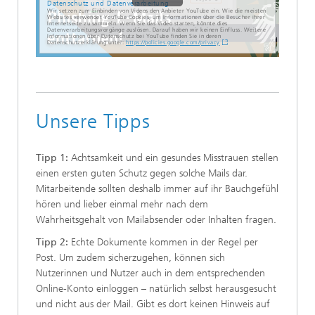
Datenschutz und Datenverarbeitung
Wir setzen zum Einbinden von Videos den Anbieter YouTube ein. Wie die meisten
Websites verwendet YouTube Cookies, um Informationen über die Besucher ihrer
Internetseite zu sammeln. Wenn Sie das Video starten, könnte dies
Datenverarbeitungsvorgänge auslösen. Darauf haben wir keinen Einfluss. Weitere
Informationen über Datenschutz bei YouTube finden Sie in deren
Datenschutzerklärung unter:
https://policies.google.com/privacy
Unsere Tipps
Tipp 1:
Achtsamkeit und ein gesundes Misstrauen stellen
einen ersten guten Schutz gegen solche Mails dar.
Mitarbeitende sollten deshalb immer auf ihr Bauchgefühl
hören und lieber einmal mehr nach dem
Wahrheitsgehalt von Mailabsender oder Inhalten fragen.
Tipp 2:
Echte Dokumente kommen in der Regel per
Post. Um zudem sicherzugehen, können sich
Nutzerinnen und Nutzer auch in dem entsprechenden
Online-Konto einloggen – natürlich selbst herausgesucht
und nicht aus der Mail. Gibt es dort keinen Hinweis auf