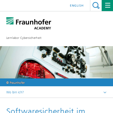
ENGLISH
Lernlabor Cybersicherheit
© Fraunhofer
Wo bin ich?
Lernlabor Cybersicherheit
Softwaresicherheit im
Unsere Kurswelt