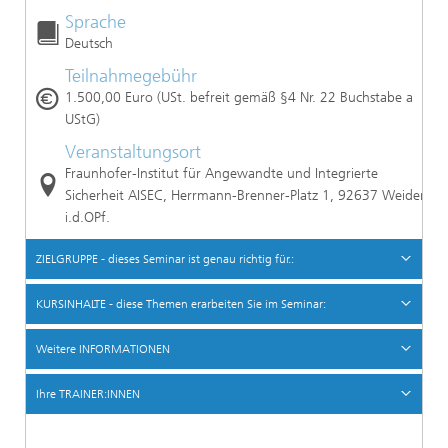
Sprache
Deutsch
Teilnahmegebühr
1.500,00 Euro (USt. befreit gemäß §4 Nr. 22 Buchstabe a
UStG)
Veranstaltungsort
Fraunhofer-Institut für Angewandte und Integrierte
Sicherheit AISEC, Herrmann-Brenner-Platz 1, 92637 Weiden
i.d.OPf.
ZIELGRUPPE - dieses Seminar ist genau richtig für.:
KURSINHALTE - diese Themen erarbeiten Sie im Seminar:
Weitere INFORMATIONEN
Ihre TRAINER:INNEN